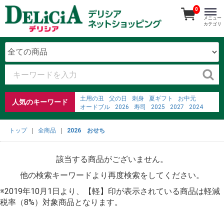
0
メニュー
カテゴリ
土用の丑
父の日
刺身
夏ギフト
お中元
人気のキーワード
オードブル
2026
寿司
2025
2027
2024
2023
ごちそう予約メニュー
2022
%E7%B3%96%E5%88%86%E3%81%AE%E5%90%B8%
トップ
全商品
2026 おせち
%E3%83%86%E3%83%AC%E3%83%93%E9%80%9A%
弁当
お寿司
%E7%8C%AB %E4%B9%B3%E9%85%B8%E8%8F%8C
該当する商品がございません。
%E3%82%B5%E3%83%97%E3%83%AA%E3%80%80%
ビール
お弁当
他の検索キーワードより再度検索をしてください。
※2019年10月1日より、【軽】印が表示されている商品は軽減
税率（8%）対象商品となります。