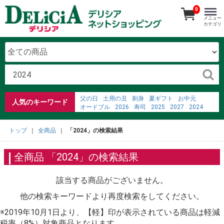
0
メニュー
カテゴリ
父の日
土用の丑
刺身
夏ギフト
お中元
人気のキーワード
オードブル
2026
寿司
2025
2027
2024
2023
ごちそう予約メニュー
2022
弁当
ジャム
%E7%84%BC%E7%B5%90%E9%87%91%E5%B1%9E%
トップ
全商品
「2024」の検索結果
%E9%9B%BB%E6%BA%90%E3%82%BF%E3%83%83%
%E3%82%A2%E3%83%BC%E3%82%B9%E4%BB%98
%E3%83%94%E3%82%AA%E3%83%8B%E3%83%BC
全商品 「2024」の検索結果
%E8%8A%B1
366%E6%97%A5%E3%80%80%E5%B0%8F%E8%AA%
該当する商品がございません。
他の検索キーワードより再度検索をしてください。
※2019年10月1日より、【軽】印が表示されている商品は軽減
税率（8%）対象商品となります。