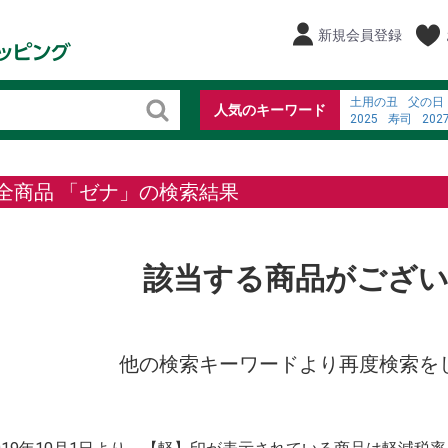
新規会員登録
土用の丑
父の日
人気のキーワード
2025
寿司
202
弁当
お寿司
%E
fine dining charlot
%E3%82%B3%E3
全商品 「ゼナ」の検索結果
%E4%BA%88%E7%
%E7%B3%96%E5
%E3%83%86%E3
該当する商品がござ
他の検索キーワードより再度検索を