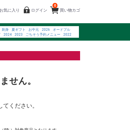
0
お気に入り
ログイン
買い物カゴ
刺身
夏ギフト
お中元
2026
オードブル
7
2024
2023
ごちそう予約メニュー
2022
C%B8%A0%EC%A7%80%ED%95%9C
te nc
%83%A1%E3%83%80%E7%8F%88%E7%90%B2
B4%84 line
%88%86%E3%81%AE%E5%90%B8%E5%8F%8E%E3%82%92%E6%8A%91%E3%81%
%83%AC%E3%83%93%E9%80%9A%E8%B2%A9
いません。
してください。