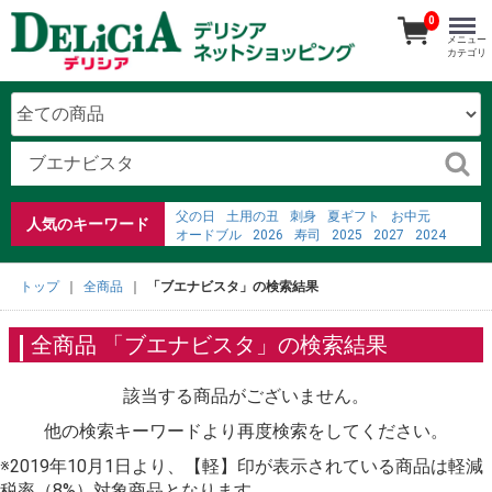
0
メニュー
カテゴリ
父の日
土用の丑
刺身
夏ギフト
お中元
人気のキーワード
オードブル
2026
寿司
2025
2027
2024
2023
ごちそう予約メニュー
弁当
2022
fine dining charlotte nc
トップ
全商品
「ブエナビスタ」の検索結果
%EC%B8%A0%EC%A7%80%ED%95%9C
お寿司
%E7%B3%96%E5%88%86%E3%81%AE%E5%90%B8%
%E3%83%86%E3%83%AC%E3%83%93%E9%80%9A%
全商品 「ブエナビスタ」の検索結果
%E5%A4%9A%E5%BA%A6%E7%A5%9E%E7%A4%BE
該当する商品がございません。
他の検索キーワードより再度検索をしてください。
※2019年10月1日より、【軽】印が表示されている商品は軽減
税率（8%）対象商品となります。