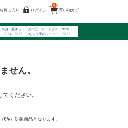
0
お気に入り
ログイン
買い物カゴ
刺身
夏ギフト
お中元
オードブル
2026
7
2024
2023
ごちそう予約メニュー
2022
%88%86%E3%81%AE%E5%90%B8%E5%8F%8E%E3%82%92%E6%8A%91%E3%81%
%83%AC%E3%83%93%E9%80%9A%E8%B2%A9
4%B9%B3%E9%85%B8%E8%8F%8C
%83%97%E3%83%AA%E3%80%80%E5%84%AA%E3%81%97%E3%81%84
いません。
してください。
率（8%）対象商品となります。