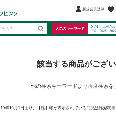
新規会員登録
父の日
土用の丑
人気のキーワード
寿司
2025
202
%E7%B3%96%E5
%E3%83%86%E3
弁当
お寿司
%E7%8C%AB %E
%E3%82%B5%E3
お弁当
ビール
該当する商品がござ
他の検索キーワードより再度検索を
2019年10月1日より、【軽】印が表示されている商品は軽減税