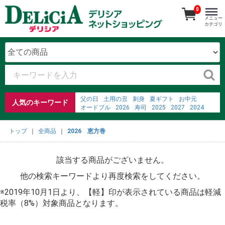
0
メニュー
カテゴリ
父の日
土用の丑
刺身
夏ギフト
お中元
人気のキーワード
オードブル
2026
寿司
2025
2027
2024
2023
ごちそう予約メニュー
2022
弁当
ごちそう予約
ジャム
トップ
全商品
2026 恵方巻
%E7%84%BC%E7%B5%90%E9%87%91%E5%B1%9E%
366%E6%97%A5%E3%80%80%E5%B0%8F%E8%AA%
%E5%A4%9A%E5%BA%A6%E7%A5%9E%E7%A4%BE
該当する商品がございません。
他の検索キーワードより再度検索をしてください。
※2019年10月1日より、【軽】印が表示されている商品は軽減
税率（8%）対象商品となります。