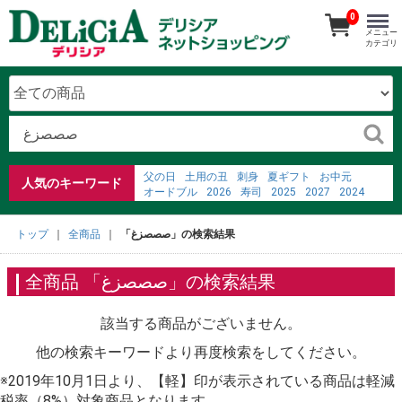
0
メニュー
カテゴリ
父の日
土用の丑
刺身
夏ギフト
お中元
人気のキーワード
オードブル
2026
寿司
2025
2027
2024
2023
ごちそう予約メニュー
弁当
2022
%E7%B3%96%E5%88%86%E3%81%AE%E5%90%B8%
トップ
全商品
「صصصزغ」の検索結果
%E3%83%86%E3%83%AC%E3%83%93%E9%80%9A%
お寿司
fine dining charlotte nc
%EC%B8%A0%EC%A7%80%ED%95%9C
ジャム
全商品 「صصصزغ」の検索結果
該当する商品がございません。
他の検索キーワードより再度検索をしてください。
※2019年10月1日より、【軽】印が表示されている商品は軽減
税率（8%）対象商品となります。