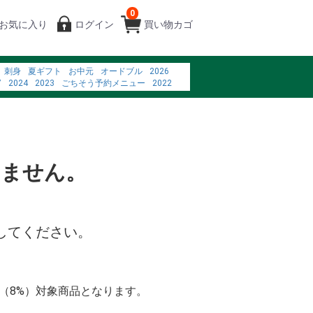
0
お気に入り
ログイン
買い物カゴ
刺身
夏ギフト
お中元
オードブル
2026
7
2024
2023
ごちそう予約メニュー
2022
%88%86%E3%81%AE%E5%90%B8%E5%8F%8E%E3%82%92%E6%8A%91%E3%81%
%83%AC%E3%83%93%E9%80%9A%E8%B2%A9
4%B9%B3%E9%85%B8%E8%8F%8C
%83%97%E3%83%AA%E3%80%80%E5%84%AA%E3%81%97%E3%81%84
いません。
してください。
率（8%）対象商品となります。