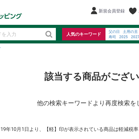
新規会員登録
父の日
土用の丑
人気のキーワード
寿司
2025
202
%E7%B3%96%E5
ト
%E3%83%86%E3
弁当
お寿司
%E7%8C%AB %E
%E3%82%B5%E3
お弁当
ビール
該当する商品がござ
他の検索キーワードより再度検索を
2019年10月1日より、【軽】印が表示されている商品は軽減税