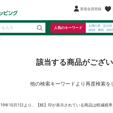
新規会員登録
土用の丑
父の日
人気のキーワード
2025
寿司
202
弁当
%EC%B8%A
ト
%E7%B3%96%E5
%E3%83%86%E3
お寿司
fine dinin
%E9%9B%BB%E6
%E3%82%A2%E3
該当する商品がござ
他の検索キーワードより再度検索を
2019年10月1日より、【軽】印が表示されている商品は軽減税