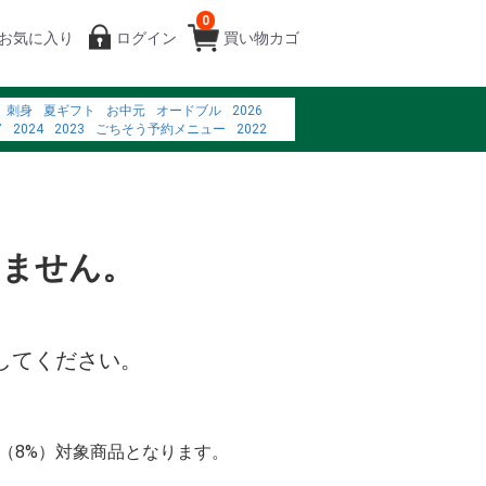
0
お気に入り
ログイン
買い物カゴ
刺身
夏ギフト
お中元
オードブル
2026
7
2024
2023
ごちそう予約メニュー
2022
0%EC%A7%80%ED%95%9C
%88%86%E3%81%AE%E5%90%B8%E5%8F%8E%E3%82%92%E6%8A%91%E3%81%
%83%AC%E3%83%93%E9%80%9A%E8%B2%A9
g charlotte nc
%BA%90%E3%82%BF%E3%83%83%E3%83%97
%83%BC%E3%82%B9%E4%BB%98
いません。
してください。
率（8%）対象商品となります。