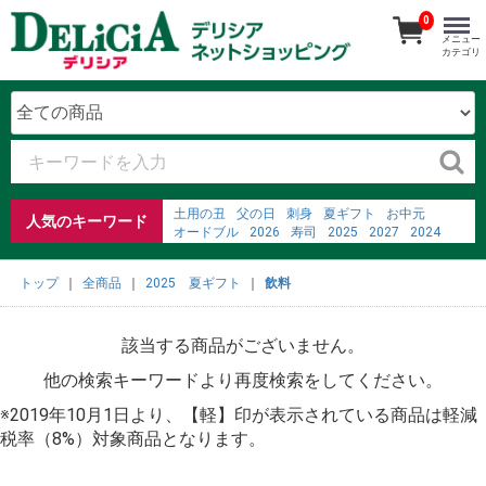
0
メニュー
カテゴリ
土用の丑
父の日
刺身
夏ギフト
お中元
人気のキーワード
オードブル
2026
寿司
2025
2027
2024
2023
ごちそう予約メニュー
弁当
2022
%E7%B3%96%E5%88%86%E3%81%AE%E5%90%B8%
トップ
全商品
2025 夏ギフト
飲料
%E3%83%86%E3%83%AC%E3%83%93%E9%80%9A%
fine dining charlotte nc
%EC%B8%A0%EC%A7%80%ED%95%9C
お寿司
該当する商品がございません。
ジャム
他の検索キーワードより再度検索をしてください。
※2019年10月1日より、【軽】印が表示されている商品は軽減
税率（8%）対象商品となります。